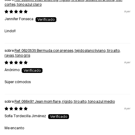
cortes, tono azul claro
Ayer
Jennifer Fonseca
Lindo!!
Ref: 0620535 Bermuda con prenses, tejido plano liviano, tiro alto,
rayas, tono gris
Ayer
Anónimo
Súper cómodos
Ref: 066497 Jean mom flare, rígido, tiro alto, tono azul medio
Ayer
Sofía Tordecilla Jiménez
Me encanto