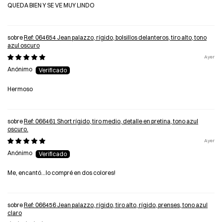
QUEDA BIEN Y SE VE MUY LINDO
Ref: 064654 Jean palazzo, rígido, bolsillos delanteros, tiro alto, tono
azul oscuro
Ayer
Anónimo
Hermoso
Ref: 066461 Short rígido, tiro medio, detalle en pretina, tono azul
oscuro.
Ayer
Anónimo
Me, encantó...lo compré en dos colores!
Ref: 066456 Jean palazzo, rígido, tiro alto, rígido, prenses, tono azul
claro