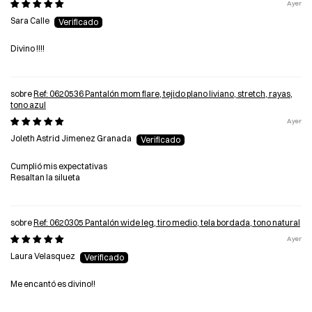
Ayer
Sara Calle
Divino !!!!
Ref: 0620536 Pantalón mom flare, tejido plano liviano, stretch, rayas,
tono azul
Ayer
Joleth Astrid Jimenez Granada
Cumplió mis expectativas
Resaltan la silueta
Ref: 0620305 Pantalón wide leg, tiro medio, tela bordada, tono natural
Ayer
Laura Velasquez
Me encantó es divino!!