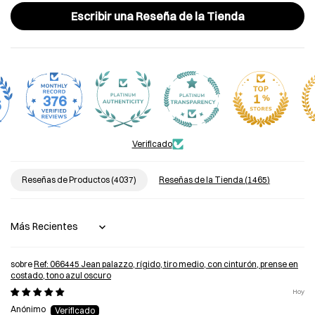
Escribir una Reseña de la Tienda
376
5
Verificado
Reseñas de Productos (
4037
)
Reseñas de la Tienda (
1465
)
Sort by
Ref: 066445 Jean palazzo, rígido, tiro medio, con cinturón, prense en
costado, tono azul oscuro
Hoy
Anónimo