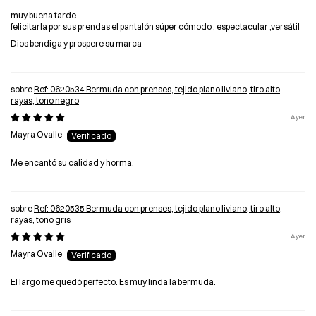
muy buena tarde
felicitarla por sus prendas el pantalón súper cómodo , espectacular ,versátil
Dios bendiga y prospere su marca
Ref: 0620534 Bermuda con prenses, tejido plano liviano, tiro alto,
rayas, tono negro
Ayer
Mayra Ovalle
Me encantó su calidad y horma.
Ref: 0620535 Bermuda con prenses, tejido plano liviano, tiro alto,
rayas, tono gris
Ayer
Mayra Ovalle
El largo me quedó perfecto. Es muy linda la bermuda.