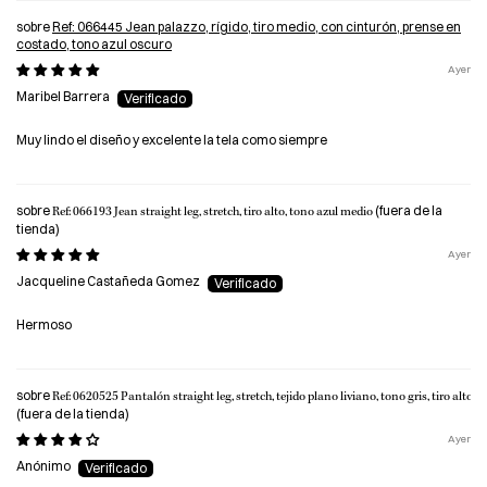
Ref: 066445 Jean palazzo, rígido, tiro medio, con cinturón, prense en
costado, tono azul oscuro
Ayer
Maribel Barrera
Muy lindo el diseño y excelente la tela como siempre
Ref: 066193 Jean straight leg, stretch, tiro alto, tono azul medio
Ayer
Jacqueline Castañeda Gomez
Hermoso
Ref: 0620525 Pantalón straight leg, stretch, tejido plano liviano, tono gris, tiro alto
Ayer
Anónimo