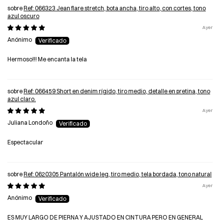
Ref: 066323 Jean flare stretch, bota ancha, tiro alto, con cortes, tono
azul oscuro
Ayer
Anónimo
Hermoso!!! Me encanta la tela
Ref: 066459 Short en denim rígido, tiro medio, detalle en pretina, tono
azul claro.
Ayer
Juliana Londoño
Espectacular
Ref: 0620305 Pantalón wide leg, tiro medio, tela bordada, tono natural
Ayer
Anónimo
ES MUY LARGO DE PIERNA Y AJUSTADO EN CINTURA PERO EN GENERAL