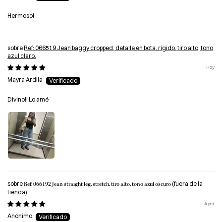
Hermoso!
Ref: 066519 Jean baggy cropped, detalle en bota, rígido, tiro alto, tono
azul claro.
Hoy
Mayra Ardila
Divino!! Lo amé
Ref: 066192 Jean straight leg, stretch, tiro alto, tono azul oscuro
Ayer
Anónimo