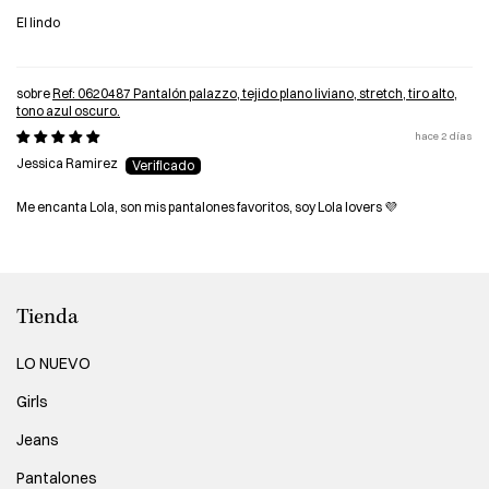
El lindo
Ref: 0620487 Pantalón palazzo, tejido plano liviano, stretch, tiro alto,
tono azul oscuro.
hace 2 días
Jessica Ramirez
Me encanta Lola, son mis pantalones favoritos, soy Lola lovers 💜
Tienda
LO NUEVO
Girls
Jeans
Pantalones