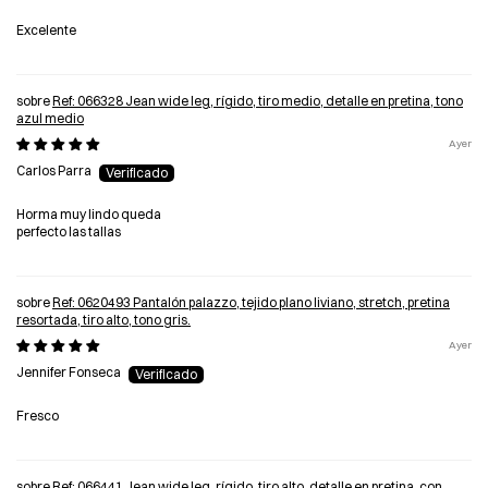
Excelente
Ref: 066328 Jean wide leg, rígido, tiro medio, detalle en pretina, tono
azul medio
Ayer
Carlos Parra
Horma muy lindo queda
perfecto las tallas
Ref: 0620493 Pantalón palazzo, tejido plano liviano, stretch, pretina
resortada, tiro alto, tono gris.
Ayer
Jennifer Fonseca
Fresco
Ref: 066441 Jean wide leg, rígido, tiro alto, detalle en pretina, con