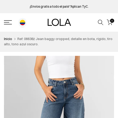
Saltar
¡Envíos gratis a todo el país! *
Aplican TyC.
al
contenido
0
Inicio
Ref: 066382 Jean baggy cropped, detalle en bota, rígido, tiro
alto, tono azul oscuro.