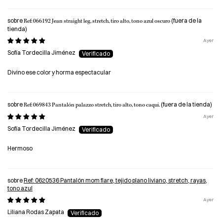
Ref: 066192 Jean straight leg, stretch, tiro alto, tono azul oscuro
Ayer
Sofía Tordecilla Jiménez
Divino ese color y horma espectacular
Ref: 069843 Pantalón palazzo stretch, tiro alto, tono caqui.
Ayer
Sofía Tordecilla Jiménez
Hermoso
Ref: 0620536 Pantalón mom flare, tejido plano liviano, stretch, rayas,
tono azul
Ayer
Liliana Rodas Zapata