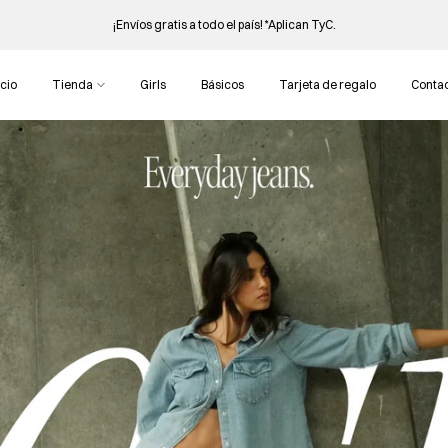
¡Envíos gratis a todo el país! *
Aplican TyC.
icio
Tienda
Girls
Básicos
Tarjeta de regalo
Conta