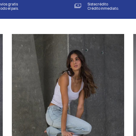
víos gratis
Sistecrédito
todo el país.
Crédito inmediato.