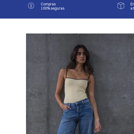
Compras
En
100% seguras.
a 