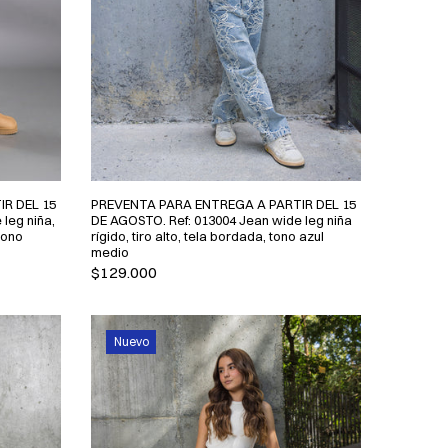
R DEL 15
PREVENTA PARA ENTREGA A PARTIR DEL 15
leg niña,
DE AGOSTO. Ref: 013004 Jean wide leg niña
 tono
rígido, tiro alto, tela bordada, tono azul
medio
$129.000
Nuevo