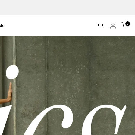
0
cto